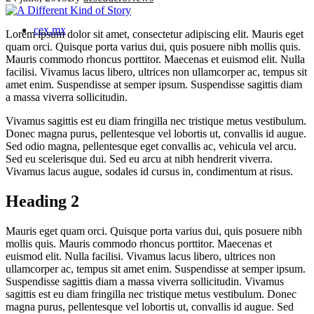
cex.mx
Lorem ipsum dolor sit amet, consectetur adipiscing elit. Mauris eget
quam orci. Quisque porta varius dui, quis posuere nibh mollis quis.
Mauris commodo rhoncus porttitor. Maecenas et euismod elit. Nulla
facilisi. Vivamus lacus libero, ultrices non ullamcorper ac, tempus sit
amet enim. Suspendisse at semper ipsum. Suspendisse sagittis diam
a massa viverra sollicitudin.
Vivamus sagittis est eu diam fringilla nec tristique metus vestibulum.
Donec magna purus, pellentesque vel lobortis ut, convallis id augue.
Sed odio magna, pellentesque eget convallis ac, vehicula vel arcu.
Sed eu scelerisque dui. Sed eu arcu at nibh hendrerit viverra.
Vivamus lacus augue, sodales id cursus in, condimentum at risus.
Heading 2
Mauris eget quam orci. Quisque porta varius dui, quis posuere nibh
mollis quis. Mauris commodo rhoncus porttitor. Maecenas et
euismod elit. Nulla facilisi. Vivamus lacus libero, ultrices non
ullamcorper ac, tempus sit amet enim. Suspendisse at semper ipsum.
Suspendisse sagittis diam a massa viverra sollicitudin. Vivamus
sagittis est eu diam fringilla nec tristique metus vestibulum. Donec
magna purus, pellentesque vel lobortis ut, convallis id augue. Sed