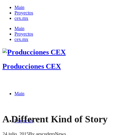
Main
Proyectos
cex.mx
Main
Proyectos
cex.mx
Producciones CEX
Main
A Different Kind of Story
Proyectos
24 julio, 2015
By
aescudero
News