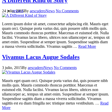
A Different Kind of Story
cex.mx
24 julio, 2015
By
aescudero
News
No Comments
Lorem ipsum dolor sit amet, consectetur adipiscing elit. Mauris eget
quam orci. Quisque porta varius dui, quis posuere nibh mollis quis.
Mauris commodo rhoncus porttitor. Maecenas et euismod elit. Nulla
facilisi. Vivamus lacus libero, ultrices non ullamcorper ac, tempus sit
amet enim. Suspendisse at semper ipsum. Suspendisse sagittis diam
a massa viverra sollicitudin. Vivamus sagittis …
Read More
Vivamus Lacus Augue Sodales
3 julio, 2015
By
aescudero
News
No Comments
Mauris eget quam orci. Quisque porta varius dui, quis posuere nibh
mollis quis. Mauris commodo rhoncus porttitor. Maecenas et
euismod elit. Nulla facilisi. Vivamus lacus libero, ultrices non
ullamcorper ac, tempus sit amet enim. Suspendisse at semper ipsum.
Suspendisse sagittis diam a massa viverra sollicitudin. Vivamus
sagittis est eu diam fringilla nec tristique metus vestibulum. …
Read
More